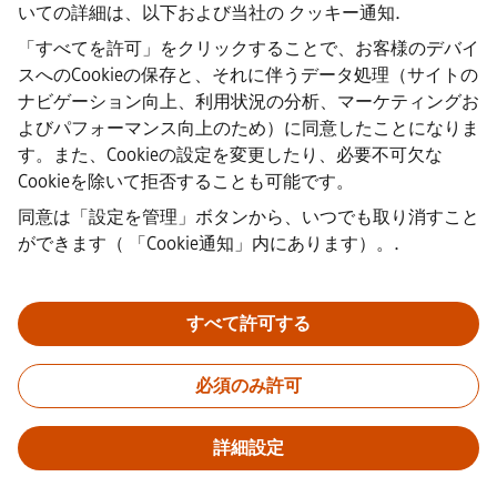
いての詳細は、以下および当社の
クッキー通知
.
·
企業情報
「すべてを許可」をクリックすることで、お客様のデバイ
·
スへのCookieの保存と、それに伴うデータ処理（サイトの
プライバシー通知
ナビゲーション向上、利用状況の分析、マーケティングお
·
よびパフォーマンス向上のため）に同意したことになりま
クッキーノーティス
·
す。また、Cookieの設定を変更したり、必要不可欠な
利用規約
Cookieを除いて拒否することも可能です。
·
同意は「設定を管理」ボタンから、いつでも取り消すこと
デジタルID
·
ができます（
「Cookie通知」内にあります）。
.
内部通報
すべて許可する
重要なお知らせ：
採用をご希望の皆様へ：シーメンスでは、応募
の前後を問わず手数料を請求することはありません。雇用の保証
必須のみ許可
と引き換えに銀行情報や個人の財務情報を求めることもありませ
ん。同様に、シーメンスの採用担当者から送られたように見える
メールの添付ファイルは、実際に弊社の担当者からの連絡である
詳細設定
ことが確認できない限り、開かないようご注意ください