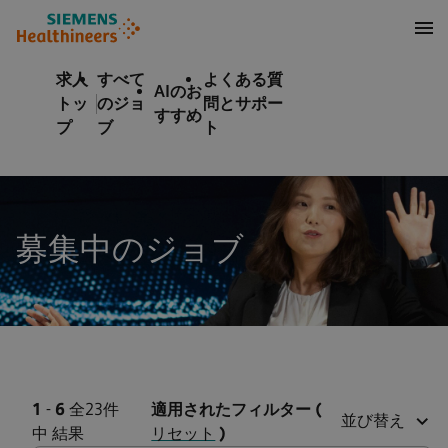
テンツへスキップ
ターへスキップ
求人
すべて
よくある質
AIのお
トッ
のジョ
問とサポー
すすめ
プ
ブ
ト
募集中のジョブ
1
-
6
全23件
適用されたフィルター
(
並び替え
中 結果
リセット
)