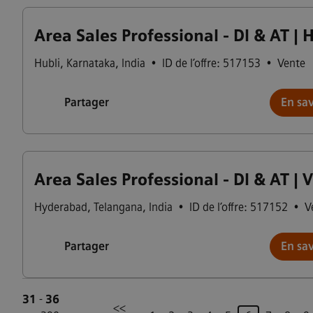
Area Sales Professional - DI & AT | 
Hubli
,
Karnataka
,
India
•
ID de l’offre: 517153
•
Vente
Partager
En sav
Area Sales Professional - DI & AT | 
Hyderabad
,
Telangana
,
India
•
ID de l’offre: 517152
•
V
Partager
En sav
31
-
36
<<