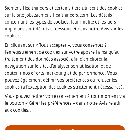
Siemens Healthineers et certains tiers utilisent des cookies
sur le site jobs.siemens-healthineers.com. Les détails
·
Siemens Healthineers AG © 2026
concernant les types de cookies, leur finalité et les tiers
FAQ
impliqués sont décrits ci-dessous et dans notre
Avis sur les
·
cookies
.
Informations sur l’entreprise
·
En cliquant sur « Tout accepter », vous consentez à
Avis de confidentialité
l’enregistrement de cookies sur votre appareil ainsi qu’au
·
traitement des données associé, afin d’améliorer la
Avis sur les cookies
·
navigation sur le site, d’analyser son utilisation et de
Conditions d'utilisation
soutenir nos efforts marketing et de performance. Vous
·
pouvez également définir vos préférences ou refuser les
Identité numérique
cookies (à l’exception des cookies strictement nécessaires).
·
Lanceur d’alerte
Vous pouvez retirer votre consentement à tout moment via
le bouton « Gérer les préférences » dans
notre Avis relatif
aux cookies.
.
Note importante :
Pour toutes les personnes souhaitant nous
rejoindre, veuillez noter que Siemens ne demande aucun frais
avant, pendant ou après le processus de candidature. Nous ne