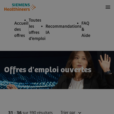
 au contenu
 au pied de page
Toutes
Accueil
FAQ
les
Recommandations
des
&
offres
IA
offres
Aide
d’emploi
Offres d'emploi ouvertes
Trier par
31
-
36
sur 390 résultats