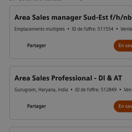
Area Sales manager Sud-Est f/h/nb
Emplacements multiples
•
ID de l’offre: 511554
•
Vent
Partager
En sav
Area Sales Professional - DI & AT
Gurugram
,
Haryana
,
India
•
ID de l’offre: 512849
•
Ven
Partager
En sav