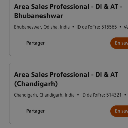
Area Sales Professional - DI & AT -
Bhubaneshwar
Bhubaneswar
,
Odisha
,
India
•
ID de l’offre: 515565
•
V
Partager
En sav
Area Sales Professional - DI & AT
(Chandigarh)
Chandigarh
,
Chandigarh
,
India
•
ID de l’offre: 514321
•
Partager
En sav