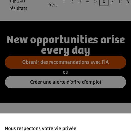
Page
sur 390
1
2
3
4
5
6
7
8
9
Préc.
résultats
New opportunities arise
every day
Obtenir des recommandations avec l'IA
ou
Créer une alerte d’offre d’emploi
Connect
Nous respectons votre vie privée