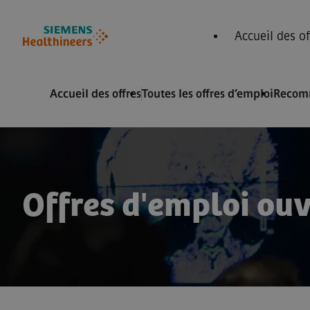
ied de page
 contenu
Accueil des of
Accueil des offres
Toutes les offres d’emploi
Recom
Offres d'emploi ou