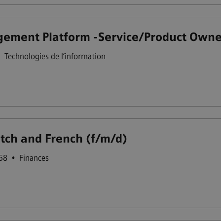
ement Platform -Service/Product Owne
•
Technologies de l’information
utch and French (f/m/d)
158
•
Finances