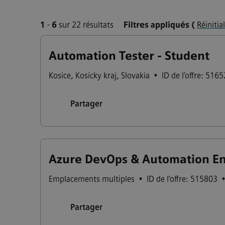
1
-
6
sur 22 résultats
Filtres appliqués
(
Réinitia
Automation Tester - Student
Kosice
,
Kosicky kraj
,
Slovakia
•
ID de l’offre: 516
Partager
Azure DevOps & Automation Eng
Emplacements multiples
•
ID de l’offre: 515803
Partager