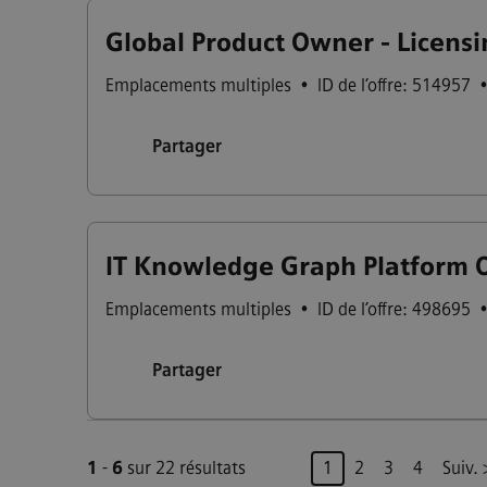
Global Product Owner - Licensin
Emplacements multiples
•
ID de l’offre: 514957
Partager
IT Knowledge Graph Platform 
Emplacements multiples
•
ID de l’offre: 498695
Partager
Page
1
-
6
sur 22 résultats
1
2
3
4
Suiv.