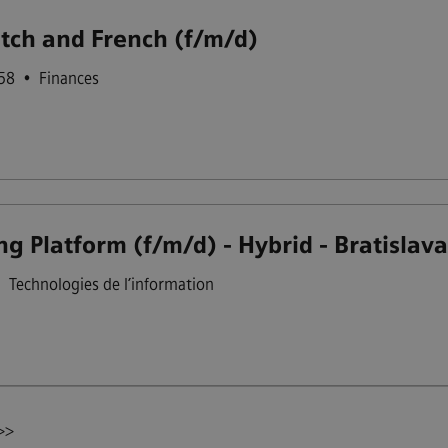
utch and French (f/m/d)
158
•
Finances
g Platform (f/m/d) - Hybrid - Bratislav
•
Technologies de l’information
 >>