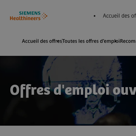
ied de page
 contenu
Accueil des of
Accueil des offres
Toutes les offres d’emploi
Recom
Offres d'emploi ou