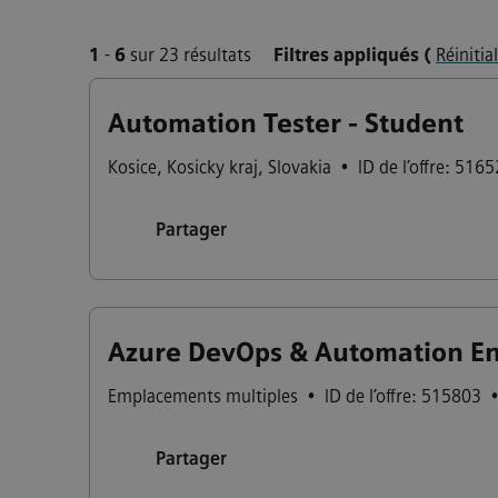
1
-
6
sur 23 résultats
Filtres appliqués
(
Réinitia
Automation Tester - Student
Kosice
,
Kosicky kraj
,
Slovakia
•
ID de l’offre: 516
Partager
Azure DevOps & Automation Eng
Emplacements multiples
•
ID de l’offre: 515803
Partager