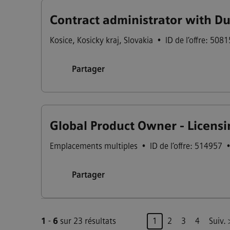
Contract administrator with D
Kosice
,
Kosicky kraj
,
Slovakia
•
ID de l’offre: 508
Partager
Global Product Owner - Licensin
Emplacements multiples
•
ID de l’offre: 514957
Partager
Page
1
-
6
sur 23 résultats
1
2
3
4
Suiv.