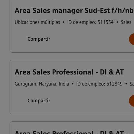
Area Sales manager Sud-Est f/h/nb
Ubicaciones múltiples
•
ID de empleo: 511554
•
Sales
Compartir
Area Sales Professional - DI & AT
Gurugram
,
Haryana
,
India
•
ID de empleo: 512849
•
Sa
Compartir
Area Sales Professional - DI & AT -