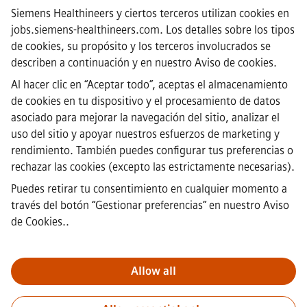
·
Siemens Healthineers AG © 2026
Siemens Healthineers y ciertos terceros utilizan cookies en
Preguntas frecuentes
jobs.siemens-healthineers.com. Los detalles sobre los tipos
·
de cookies, su propósito y los terceros involucrados se
Información corporativa
·
describen a continuación y en nuestro
Aviso de cookies
.
Aviso de Privacidad
Al hacer clic en “Aceptar todo”, aceptas el almacenamiento
·
de cookies en tu dispositivo y el procesamiento de datos
Aviso de cookies
·
asociado para mejorar la navegación del sitio, analizar el
Términos y condiciones
uso del sitio y apoyar nuestros esfuerzos de marketing y
·
rendimiento. También puedes configurar tus preferencias o
Identificación digital
rechazar las cookies (excepto las estrictamente necesarias).
·
Canal de denuncias
Puedes retirar tu consentimiento en cualquier momento a
través del botón “Gestionar preferencias” en
nuestro Aviso
de Cookies.
.
Nota importante
Para todas las personas que quieran unirse a
nosotros, por favor, es importante tener en cuenta que Siemens no
solicita honorarios antes / durante / después del proceso de
Allow all
solicitud. No pedimos datos bancarios o información financiera
personal a cambio de una garantía de empleo. De este modo,