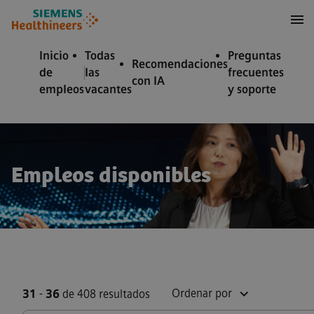
 contenido
 pie de página
Inicio
Todas
Preguntas
Recomendaciones
de
las
frecuentes
con IA
empleos
vacantes
y soporte
Empleos disponibles
Ordenar por
31
-
36
de 408 resultados