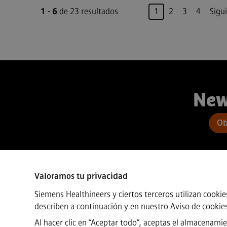
Página
1
-
6
de 23 resultados
1
2
3
4
Sigu
New
Ob
Valoramos tu privacidad
Connect
Siemens Healthineers y ciertos terceros utilizan cookie
describen a continuación y en nuestro
Aviso de cookie
Al hacer clic en “Aceptar todo”, aceptas el almacenamie