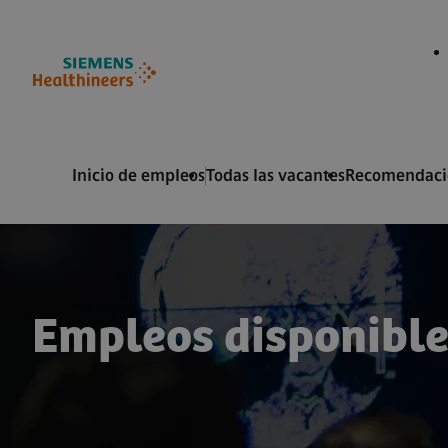
 de página
ontenido
Inicio de empleos
Todas las vacantes
Recomendacio
Empleos disponible