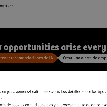
iente >>
 opportunities arise every
tener recomendaciones de IA
o
Crear una alerta de emp
s en jobs.siemens-healthineers.com. Los detalles sobre los tipos 
s
.
nto de cookies en tu dispositivo y el procesamiento de datos asoc