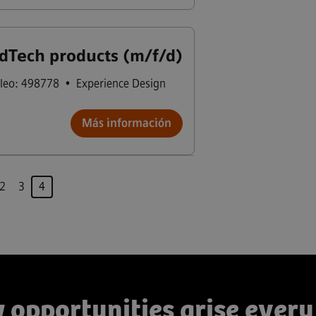
dTech products (m/f/d)
leo: 498778
•
Experience Design
Más información
Página
2
3
4
 opportunities arise every