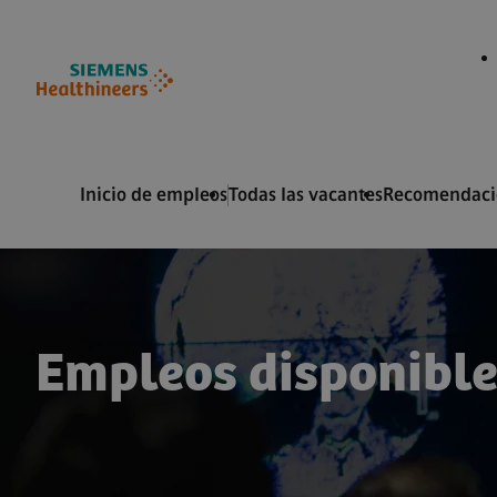
 de página
ontenido
Inicio de empleos
Todas las vacantes
Recomendacio
Empleos disponible