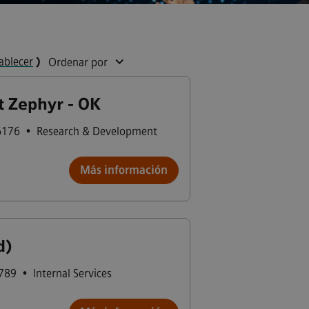
ablecer
)
Ordenar por
t Zephyr - OK
6176
•
Research & Development
Más información
d)
5789
•
Internal Services