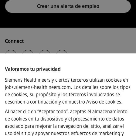
Crear una alerta de empleo
Connect
Valoramos tu privacidad
·
Siemens Healthineers AG © 2026
Siemens Healthineers y ciertos terceros utilizan cookies en
Preguntas frecuentes
jobs.siemens-healthineers.com. Los detalles sobre los tipos
·
de cookies, su propósito y los terceros involucrados se
Información corporativa
·
describen a continuación y en nuestro
Aviso de cookies
.
Aviso de Privacidad
Al hacer clic en “Aceptar todo”, aceptas el almacenamiento
·
de cookies en tu dispositivo y el procesamiento de datos
Aviso de cookies
·
asociado para mejorar la navegación del sitio, analizar el
Términos y condiciones
uso del sitio y apoyar nuestros esfuerzos de marketing y