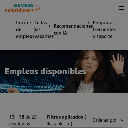
 contenido
 pie de página
Inicio
Todas
Preguntas
Recomendaciones
de
las
frecuentes
con IA
empleos
vacantes
y soporte
Empleos disponibles
13
-
18
de 23
Filtros aplicados
(
Ordenar por
resultados
Restablecer
)