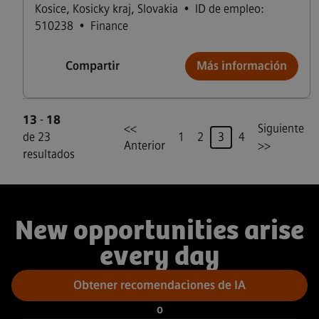
Kosice
,
Kosicky kraj
,
Slovakia
•
ID de empleo:
510238
•
Finance
Compartir
Más información
13
-
18
<<
Siguiente
Página
de 23
1
2
3
4
Anterior
>>
resultados
New opportunities arise
every day
Obtener recomendaciones de IA
o