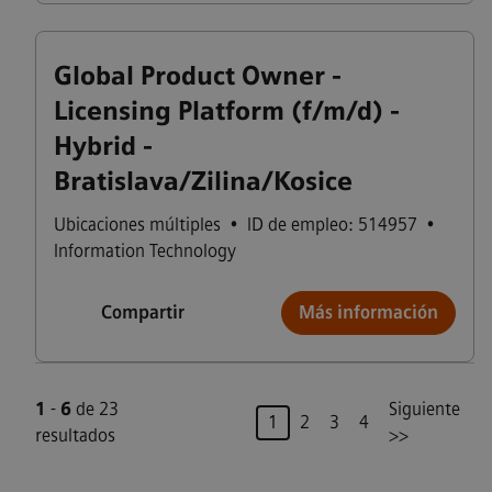
Global Product Owner -
Licensing Platform (f/m/d) -
Hybrid -
Bratislava/Zilina/Kosice
Ubicaciones múltiples
•
ID de empleo: 514957
•
Information Technology
Compartir
Más información
1
-
6
de 23
Siguiente
Página
1
2
3
4
resultados
>>