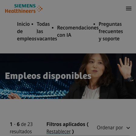
 contenido
 pie de página
Inicio
Todas
Preguntas
Recomendaciones
de
las
frecuentes
con IA
empleos
vacantes
y soporte
Empleos disponibles
1
-
6
de 23
Filtros aplicados
(
Ordenar por
resultados
Restablecer
)