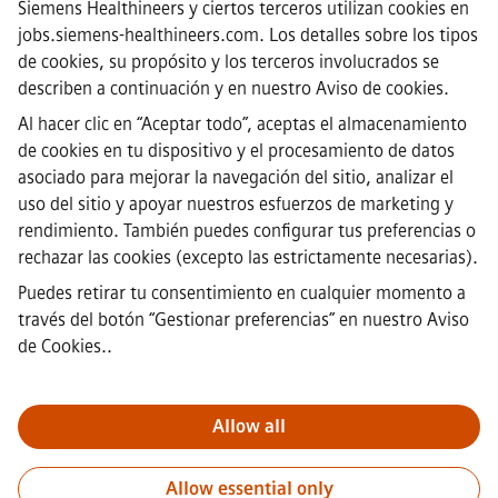
Siemens Healthineers y ciertos terceros utilizan cookies en
Preguntas frecuentes
jobs.siemens-healthineers.com. Los detalles sobre los tipos
·
de cookies, su propósito y los terceros involucrados se
Información corporativa
·
describen a continuación y en nuestro
Aviso de cookies
.
Aviso de Privacidad
Al hacer clic en “Aceptar todo”, aceptas el almacenamiento
·
de cookies en tu dispositivo y el procesamiento de datos
Aviso de cookies
·
asociado para mejorar la navegación del sitio, analizar el
Términos y condiciones
uso del sitio y apoyar nuestros esfuerzos de marketing y
·
rendimiento. También puedes configurar tus preferencias o
Identificación digital
rechazar las cookies (excepto las estrictamente necesarias).
·
Canal de denuncias
Puedes retirar tu consentimiento en cualquier momento a
través del botón “Gestionar preferencias” en
nuestro Aviso
de Cookies.
.
Nota importante
Para todas las personas que quieran unirse a
nosotros, por favor, es importante tener en cuenta que Siemens no
solicita honorarios antes / durante / después del proceso de
Allow all
solicitud. No pedimos datos bancarios o información financiera
personal a cambio de una garantía de empleo. De este modo,
Allow essential only
rogamos no abrir documentos en correos electrónicos que