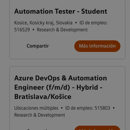
Automation Tester - Student
Kosice
,
Kosicky kraj
,
Slovakia
•
ID de empleo:
516529
•
Research & Development
Compartir
Más información
Azure DevOps & Automation
Engineer (f/m/d) - Hybrid -
Bratislava/Košice
Ubicaciones múltiples
•
ID de empleo: 515803
•
Research & Development