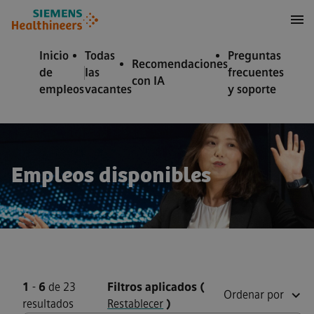
 contenido
 pie de página
Inicio
Todas
Preguntas
Recomendaciones
de
las
frecuentes
con IA
empleos
vacantes
y soporte
Empleos disponibles
1
-
6
de 23
Filtros aplicados
(
Ordenar por
resultados
Restablecer
)