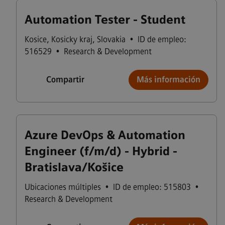
Automation Tester - Student
Kosice
,
Kosicky kraj
,
Slovakia
•
ID de empleo:
516529
•
Research & Development
Compartir
Más información
Azure DevOps & Automation
Engineer (f/m/d) - Hybrid -
Bratislava/Košice
Ubicaciones múltiples
•
ID de empleo: 515803
•
Research & Development