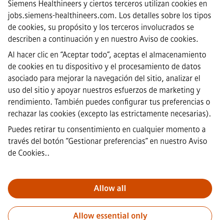
Siemens Healthineers y ciertos terceros utilizan cookies en
Preguntas frecuentes
jobs.siemens-healthineers.com. Los detalles sobre los tipos
·
de cookies, su propósito y los terceros involucrados se
Información corporativa
·
describen a continuación y en nuestro
Aviso de cookies
.
Aviso de Privacidad
Al hacer clic en “Aceptar todo”, aceptas el almacenamiento
·
de cookies en tu dispositivo y el procesamiento de datos
Aviso de cookies
·
asociado para mejorar la navegación del sitio, analizar el
Términos y condiciones
uso del sitio y apoyar nuestros esfuerzos de marketing y
·
rendimiento. También puedes configurar tus preferencias o
Identificación digital
rechazar las cookies (excepto las estrictamente necesarias).
·
Canal de denuncias
Puedes retirar tu consentimiento en cualquier momento a
través del botón “Gestionar preferencias” en
nuestro Aviso
de Cookies.
.
Nota importante
Para todas las personas que quieran unirse a
nosotros, por favor, es importante tener en cuenta que Siemens no
solicita honorarios antes / durante / después del proceso de
Allow all
solicitud. No pedimos datos bancarios o información financiera
personal a cambio de una garantía de empleo. De este modo,
Allow essential only
rogamos no abrir documentos en correos electrónicos que