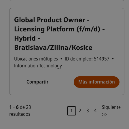
Global Product Owner -
Licensing Platform (f/m/d) -
Hybrid -
Bratislava/Zilina/Kosice
Ubicaciones múltiples
•
ID de empleo: 514957
•
Information Technology
Compartir
Más información
1
-
6
de 23
Siguiente
Página
1
2
3
4
resultados
>>