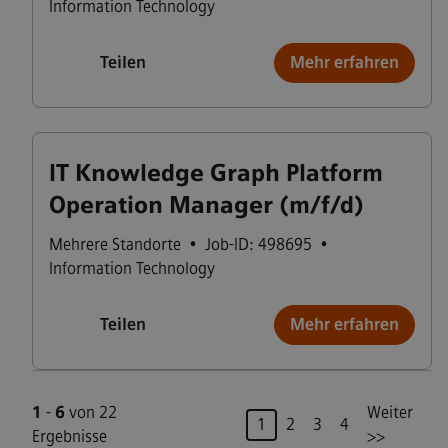
Information Technology
Teilen
Mehr erfahren
IT Knowledge Graph Platform
Operation Manager (m/f/d)
Mehrere Standorte
•
Job-ID: 498695
•
Information Technology
Teilen
Mehr erfahren
1
-
6
von 22
Weiter
Seite
1
2
3
4
Ergebnisse
>>