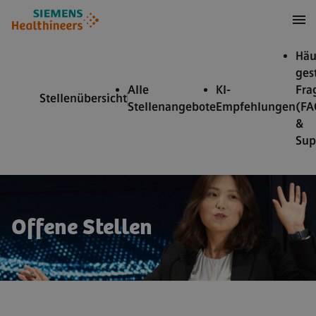
nhalt springen
Footer springen
Häu
ges
Alle
KI-
Fra
Stellenübersicht
Stellenangebote
Empfehlungen
(FA
&
Sup
Offene Stellen