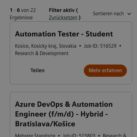
1
-
6
von 22
Filter aktiv
(
Sortieren nach
Ergebnisse
Zurücksetzen
)
Automation Tester - Student
Kosice
,
Kosicky kraj
,
Slovakia
•
Job-ID: 516529
•
Research & Development
Teilen
Mehr erfahren
Azure DevOps & Automation
Engineer (f/m/d) - Hybrid -
Bratislava/Košice
Mehrere Standorte
•
Job-ID: 515803
•
Research &