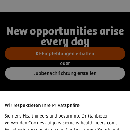
New opportunities arise
every day
KI-Empfehlungen erhalten
oder
Jobbenachrichtung erstellen
Wir respektieren Ihre Privatsphäre
Connect
Siemens Healthineers und bestimmte Drittanbieter
verwenden Cookies auf jobs.siemens-healthineers.com.
Einzelheiten zu den Arten von Cookies, ihrem Zweck und