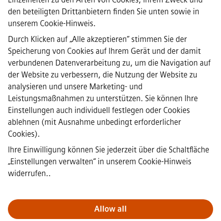
den beteiligten Drittanbietern finden Sie unten sowie in
·
Siemens Healthineers AG © 2026
unserem
Cookie-Hinweis
.
FAQs
·
Durch Klicken auf „Alle akzeptieren“ stimmen Sie der
Unternehmensinformationen
Speicherung von Cookies auf Ihrem Gerät und der damit
·
verbundenen Datenverarbeitung zu, um die Navigation auf
Datenschutzrichtlinie
der Website zu verbessern, die Nutzung der Website zu
·
analysieren und unsere Marketing- und
Cookie-Hinweis
·
Leistungsmaßnahmen zu unterstützen. Sie können Ihre
Nutzungsbedingungen
Einstellungen auch individuell festlegen oder Cookies
·
ablehnen (mit Ausnahme unbedingt erforderlicher
Digitale ID
Cookies).
·
Whistleblowing
Ihre Einwilligung können Sie jederzeit über die Schaltfläche
„Einstellungen verwalten“ in
unserem Cookie-Hinweis
widerrufen.
.
Wichtiger Hinweis:
Für alle Bewerber: Bitte beachte, dass Siemens
Healthineers zu keinem Zeitpunkt – weder vor noch während oder
nach dem Bewerbungsprozess – Gebühren verlangt. Wir fordern
Allow all
keine Bankdaten oder persönlichen Finanzinformationen als