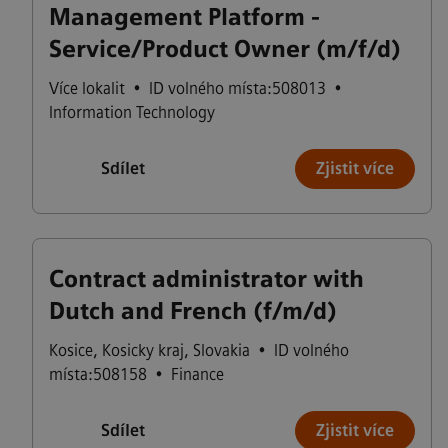
Management Platform -
Service/Product Owner (m/f/d)
Více lokalit
•
ID volného místa:508013
•
Information Technology
Sdílet
Zjistit více
Contract administrator with
Dutch and French (f/m/d)
Kosice
,
Kosicky kraj
,
Slovakia
•
ID volného
místa:508158
•
Finance
Sdílet
Zjistit více