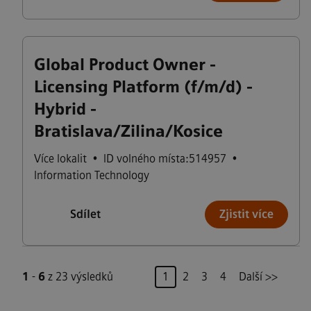
Global Product Owner -
Licensing Platform (f/m/d) -
Hybrid -
Bratislava/Zilina/Kosice
Více lokalit
•
ID volného místa:514957
•
Information Technology
Sdílet
Zjistit více
Stránka
1
-
6
z 23 výsledků
1
2
3
4
Další >>