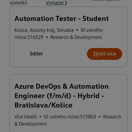
výsledků
Vymazat
)
Automation Tester - Student
Kosice
,
Kosicky kraj
,
Slovakia
•
ID volného
místa:516529
•
Research & Development
Sdílet
Zjistit více
Azure DevOps & Automation
Engineer (f/m/d) - Hybrid -
Bratislava/Košice
Více lokalit
•
ID volného místa:515803
•
Research
& Development