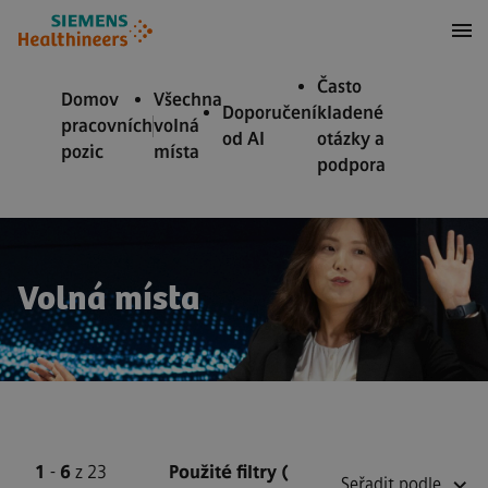
očit na obsah
očit na zápatí
Často
Domov
Všechna
Doporučení
kladené
pracovních
volná
od AI
otázky a
pozic
místa
podpora
Volná místa
1
-
6
z 23
Použité filtry
(
Seřadit podle