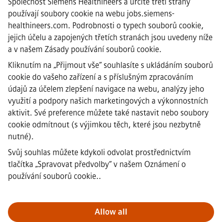
·
Siemens Healthineers AG © 2026
Společnost Siemens Healthineers a určité třetí strany
Často kladené otázky
používají soubory cookie na webu jobs.siemens-
·
healthineers.com. Podrobnosti o typech souborů cookie,
Informace o společnosti
jejich účelu a zapojených třetích stranách jsou uvedeny níže
·
a v našem
Zásady používání souborů cookie
.
Oznámení o ochraně osobních
údajů
Kliknutím na „Přijmout vše“ souhlasíte s ukládáním souborů
·
cookie do vašeho zařízení a s příslušným zpracováním
Upozornění na soubory cookie
údajů za účelem zlepšení navigace na webu, analýzy jeho
·
Podmínky použití
využití a podpory našich marketingových a výkonnostních
·
aktivit. Své preference můžete také nastavit nebo soubory
Digitální ID
cookie odmítnout (s výjimkou těch, které jsou nezbytně
·
nutné).
Oznamování protiprávního
jednání
Svůj souhlas můžete kdykoli odvolat prostřednictvím
tlačítka „Spravovat předvolby“ v
našem Oznámení o
používání souborů cookie.
.
Důležité upozornění:
Všem uchazečům o zaměstnání, kteří se k
nám chtějí připojit, oznamujeme, že společnost Siemens
nepožaduje žádné poplatky před, během ani po výběrovém řízení.
Allow all
Nepožadujeme ani bankovní údaje, ani osobní finanční informace