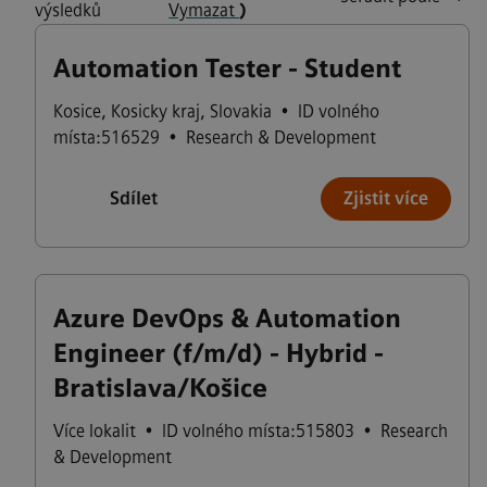
výsledků
Vymazat
)
Automation Tester - Student
Kosice
,
Kosicky kraj
,
Slovakia
•
ID volného
místa:516529
•
Research & Development
Sdílet
Zjistit více
Azure DevOps & Automation
Engineer (f/m/d) - Hybrid -
Bratislava/Košice
Více lokalit
•
ID volného místa:515803
•
Research
& Development