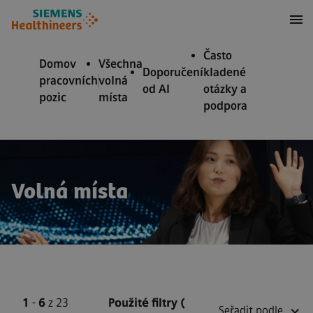
očit na obsah
očit na zápatí
Často
Domov
Všechna
Doporučení
kladené
pracovních
volná
od AI
otázky a
pozic
místa
podpora
Volná místa
1
-
6
z 23
Použité filtry
(
Seřadit podle